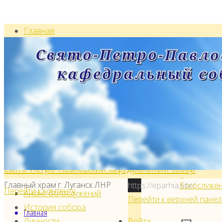
Главная
Анонс богослужений
Воскресная школа
История
Контакты
Личности
Святыни
Образ Пресвятой Богородицы «Луганская»
Образа святых угодников Божиих с частицами
Свято-Петро-Павловский кафедральный собор
Главная ст
Главный храм г. Луганск ЛНР
https://eparhia.site/
Богослуже
Перейти к контенту
Анонс богослужений
воспомина
Перейти к верхней панел
История собора
Главная
Личности
Войти