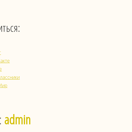
ться:
r
акте
e
лассники
Мир
:
admin