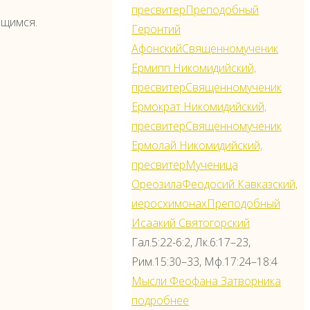
пресвитер
Преподобный
ящимся.
Геронтий
Афонский
Священномученик
Ермипп Никомидийский,
пресвитер
Священномученик
Ермократ Никомидийский,
пресвитер
Священномученик
Ермолай Никомидийский,
пресвитер
Мученица
Ореозила
Феодосий Кавказский,
иеросхимонах
Преподобный
Исаакий Святогорский
Гал.5:22-6:2, Лк.6:17–23,
Рим.15:30–33, Мф.17:24–18:4
Мысли Феофана Затворника
подробнее