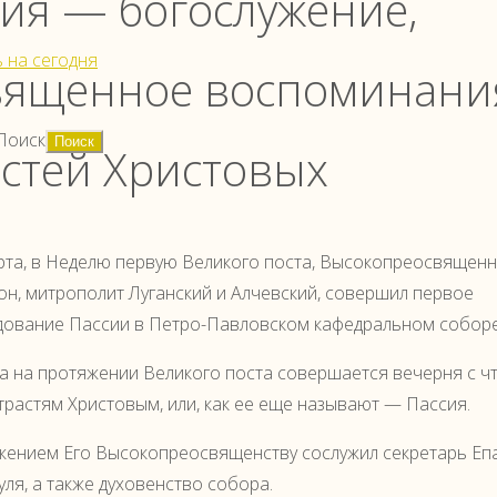
ия — богослужение,
 на сегодня
вященное воспоминани
Поиск
стей Христовых
рта, в Неделю первую Великого поста, Высокопреосвящен
н, митрополит Луганский и Алчевский, совершил первое
ование Пассии в Петро-Павловском кафедральном соборе
а на протяжении Великого поста совершается вечерня с ч
трастям Христовым, или, как ее еще называют — Пассия.
жением Его Высокопреосвященству сослужил секретарь Епа
уля, а также духовенство собора.