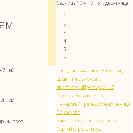
Седмица 10-я по Пятидесятнице
ям
нейший
Священномученики Ермолай ,
Ермипп и Ермократ,
.
пресвитеры
Преподобный
Моисей Угрин (венгр),
тением
Печерский
Преподобномученица
Параскева
Римская
Священномученик
рхии прот.
Сергий Стрельников,