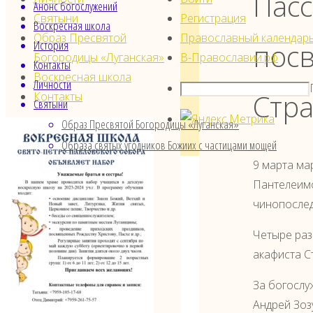
Пасс
Анонс богослужений
Святыни
Регистрация
Воскресная школа
Образ Пресвятой
Православный календарь
История
пос
Богородицы «Луганская»
В-Православии.рф
Контакты
Воскресная школа
Личности
Стра
Контакты
Святыни
Образ Пресвятой Богородицы «Луганская»
Образа святых угодников Божиих с частицами мощей
9 марта ма
Пантелеимо
чинопослед
Четыре раз
акафиста С
За богослу
Андрей Зоз