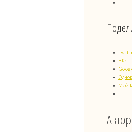
Подели
Twitte
ВКонт
Googl
Однок
Мой 
Автор