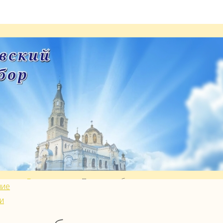
 мощей
раница
Богослужение
Пассия — богослужение, посвященн
ние
ниям Страстей Христовых
и