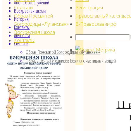
Анонс богослужений
Святыни
Регистрация
Воскресная школа
Образ Пресвятой
Православный календарь
История
Богородицы «Луганская»
В-Православии.рф
Контакты
Воскресная школа
Личности
Контакты
Святыни
Образ Пресвятой Богородицы «Луганская»
Образа святых угодников Божиих с частицами мощей