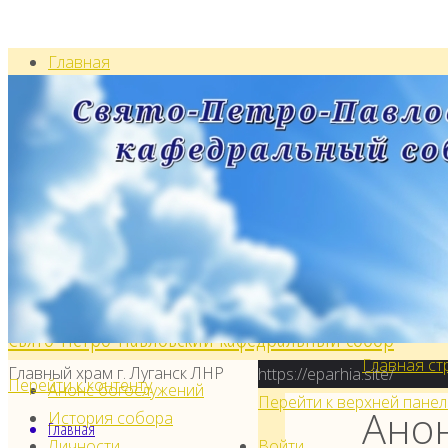
Главная
Анонс богослужений
Воскресная школа
История
Контакты
Личности
Святыни
Образ Пресвятой Богородицы «Луганская»
Образа святых угодников Божиих с частицами
Свято-Петро-Павловский кафедральный собор
Главная ст
Главный храм г. Луганск ЛНР
https://eparhia.site/
Перейти к контенту
Анонс богослужений
Перейти к верхней панел
Ано
История собора
Главная
Личности
Войти