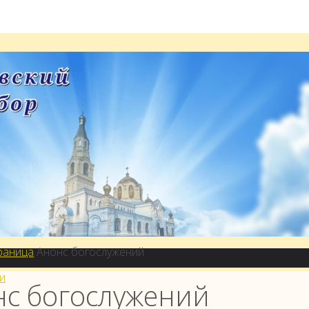
 мощей
раница
Анонс богослужений
и
нс богослужений