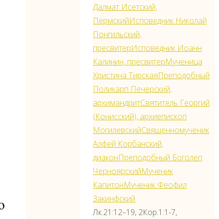
Далмат Исетский,
Пермский
Исповедник Николай
Понгильский,
пресвитер
Исповедник Иоанн
Калинин, пресвитер
Мученица
Христина Тирская
Преподобный
Поликарп Печерский,
архимандрит
Святитель Георгий
(Конисский), архиепископ
Могилевский
Священномученик
Алфей Корбанский,
диакон
Преподобный Боголеп
Черноярский
Мученик
Капитон
Мученик Феофил
Закинфский
Лк.21:12–19, 2Кор.1:1-7,