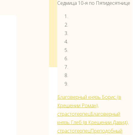
Седмица 10-я по Пятидесятнице
Благоверный князь Борис (в
Крещении Роман),
страстотерпец
Благоверный
князь Глеб (в Крещении Давид),
страстотерпец
Преподобный