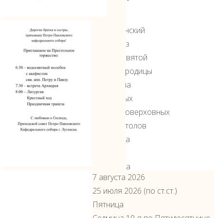
Казанский
образ
Пресвятой
Богородицы
Икона
святых
первоверховных
апостолов
Петра
и
Павла
7 августа 2026
с
25 июля 2026 (по ст.ст.)
мощами
Пятница
Икона