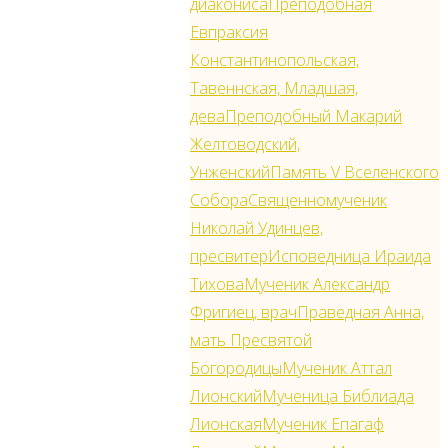
диакониса
Преподобная
Нектария
Евпраксия
Эгинского
Константинопольская,
и
Тавеннская, Младшая,
Луки
дева
Преподобный Макарий
Крымского
Желтоводский,
с
Унженский
Память V Вселенского
мощами
Собора
Священномученик
Икона
Николай Удинцев,
святителя
пресвитер
Исповедница Ираида
Иоасафа
Тихова
Мученик Александр
Белгородского
Фригиец, врач
Праведная Анна,
с
мать Пресвятой
мощами
Богородицы
Мученик Аттал
Икона
Лионский
Мученица Библиада
святителя
Лионская
Мученик Епагаф
Иннокентия