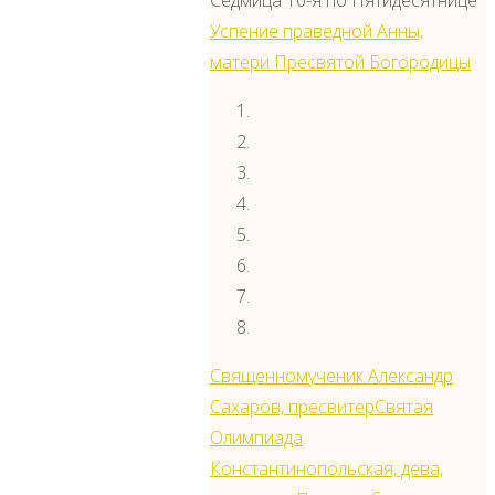
Седмица 10-я по Пятидесятнице
святого
Успение праведной Анны,
апостола
матери Пресвятой Богородицы
Андрея
Первозванного
с
мощами
Икона
святителя
Спиридона,
епископа
Тримифунтского,
чудотворца
Священномученик Александр
с
Сахаров, пресвитер
Святая
мощами
Олимпиада
Икона
Константинопольская, дева,
святителей