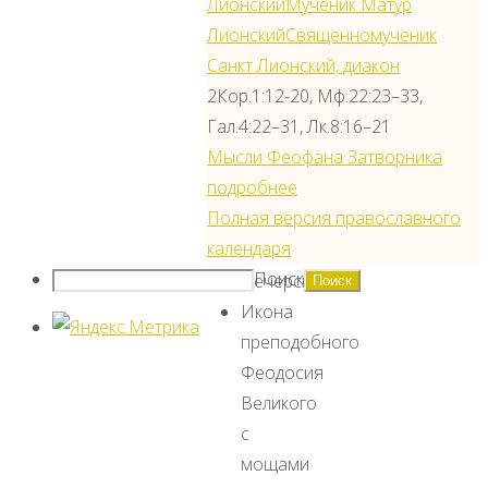
Лионский
Мученик Матур
Херсонского
Лионский
Священномученик
с
Санкт Лионский, диакон
мощами
2Кор.1:12-20, Мф.22:23–33,
Ковчег
Гал.4:22–31, Лк.8:16–21
с
Мысли Феофана Затворника
мощами
подробнее
преподобных
Полная версия православного
отцов
календаря
Киево-
Поиск
Печерских
Икона
преподобного
Феодосия
Великого
с
мощами