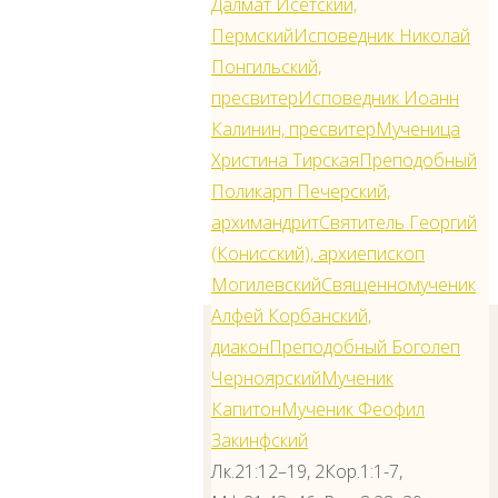
Далмат Исетский,
Пермский
Исповедник Николай
Понгильский,
пресвитер
Исповедник Иоанн
Калинин, пресвитер
Мученица
Христина Тирская
Преподобный
Поликарп Печерский,
протоиерей
архимандрит
Святитель Георгий
Сергей Ладик —
(Конисский), архиепископ
клирик собора
Могилевский
Священномученик
Алфей Корбанский,
диакон
Преподобный Боголеп
Черноярский
Мученик
Капитон
Мученик Феофил
Закинфский
Лк.21:12–19, 2Кор.1:1-7,