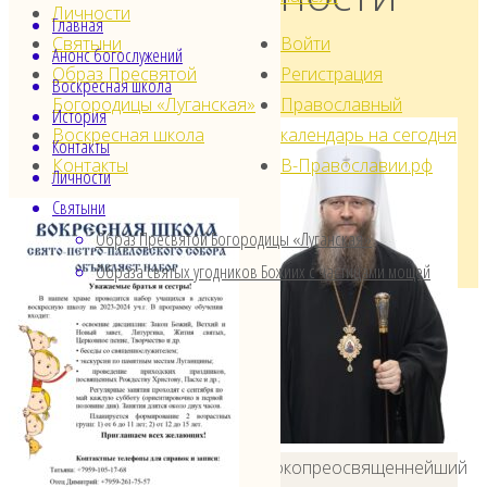
Личности
Главная
Святыни
Войти
Анонс богослужений
Образ Пресвятой
Регистрация
Воскресная школа
Богородицы «Луганская»
Православный
История
Воскресная школа
календарь на сегодня
Контакты
Контакты
В-Православии.рф
Личности
Святыни
Образ Пресвятой Богородицы «Луганская»
Образа святых угодников Божиих с частицами мощей
Высокопреосвященнейший