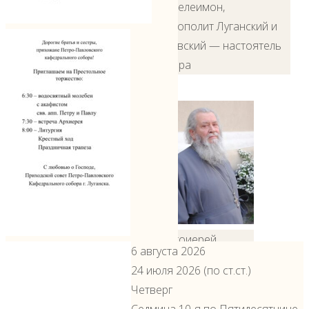
Пантелеимон,
митрополит Луганский и
Алчевский — настоятель
собора
протоиерей
6 августа 2026
Василий Сомик —
24 июля 2026 (по ст.ст.)
почётный
Четверг
настоятель