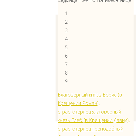
Седмица 10-я по Пятидесятнице
собора
архимандрит
Благоверный князь Борис (в
Иларион (Еськов)
Крещении Роман),
— клирик собора
страстотерпец
Благоверный
князь Глеб (в Крещении Давид),
страстотерпец
Преподобный