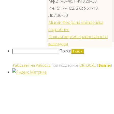
Мф.21:43–46, Рим.8:28–39,
Ин.15:17–16:2, 2Кор.6:1-10,
архидиакон
Лк.7:36–50
Алексий
Мысли Феофана Затворника
(Мазаненко) —
подробнее
клирик собора
Полная версия православного
календаря
Поиск
Работает на Prihod.ru
при поддержке
ORTOX.RU
[
Войти
]